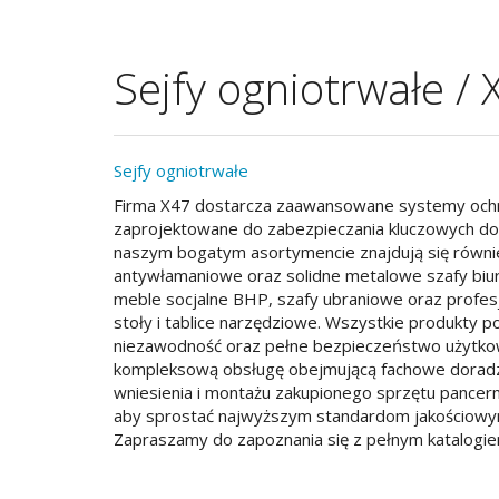
Sejfy ogniotrwałe / 
Sejfy ogniotrwałe
Firma X47 dostarcza zaawansowane systemy ochron
zaprojektowane do zabezpieczania kluczowych do
naszym bogatym asortymencie znajdują się również
antywłamaniowe oraz solidne metalowe szafy biuro
meble socjalne BHP, szafy ubraniowe oraz profe
stoły i tablice narzędziowe. Wszystkie produkty po
niezawodność oraz pełne bezpieczeństwo użytko
kompleksową obsługę obejmującą fachowe doradzt
wniesienia i montażu zakupionego sprzętu pancern
aby sprostać najwyższym standardom jakościowy
Zapraszamy do zapoznania się z pełnym katalogi