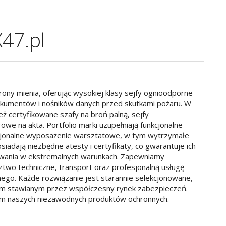
X47.pl
y mienia, oferując wysokiej klasy sejfy ognioodporne
kumentów i nośników danych przed skutkami pożaru. W
 certyfikowane szafy na broń palną, sejfy
we na akta. Portfolio marki uzupełniają funkcjonalne
sjonalne wyposażenie warsztatowe, w tym wytrzymałe
siadają niezbędne atesty i certyfikaty, co gwarantuje ich
wania w ekstremalnych warunkach. Zapewniamy
wo techniczne, transport oraz profesjonalną usługę
ego. Każde rozwiązanie jest starannie selekcjonowane,
m stawianym przez współczesny rynek zabezpieczeń.
em naszych niezawodnych produktów ochronnych.