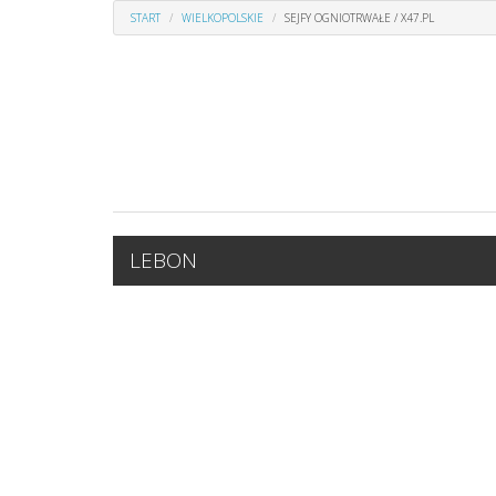
START
WIELKOPOLSKIE
SEJFY OGNIOTRWAŁE / X47.PL
LEBON