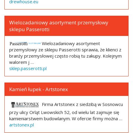
drewhouse.eu
Wielozadaniowy asortyment przemysłowy
sklepu Passerotti
Wielozadaniowy asortyment
przemysłowy ze sklepu Passerotti sprawia, że klienci z
branży przemysłowej często robią tu zakupy. Kolejnym
walorem j …
sklep.passerotti.pl
Kamień łupek - Artstonex
Firma Artstonex z siedzibą w Sosnowcu
przy ulicy Orląt Lwowskich 52, od wielu lat zajmuje się
kamieniarstwem budowlanym. W ofercie firmy można …
artstonex.pl