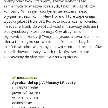
branży rolniczych. Oferujemy szeroki wybór części
zamiennych do maszyn rolniczych, takich jak ciągniki czy
kombajny. W naszym asortymencie można znaleźć
oryginalne części Kuhn i New Holland, które zapewniają
wysoką jakość i trwałość. Ponadto dostarczamy również
niezbędne środki do walki z chwastami, nawozy dolistne i
biostymulatory, które pomogą Ci w utrzymaniu
błyskawicznej kondycji Twojego gospodarstwa. Ale nasza
oferta to nie tylko surowe biznes. Dla najmłodszych
miłośników rolnictwa mamy zabawki rolnicze, które umożliwią
im naśladowanie pracy swoich rodziców. Serdecznie
zapraszamy do skorzystania z naszej oferty.
Agrohandel sp.j. A.Plecety I.Plecety
tel.:
537300456
Jaworzyńska 261
59-220
Legnica
dolnośląskie
REGON: 390605321